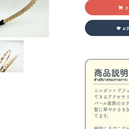
カ
お
商品説明
คำอธิบายของรายการc
エレガントでフ
できるアクセサ
パール装飾のカ
髪に華やかさを
てます。
細部にまでこだ