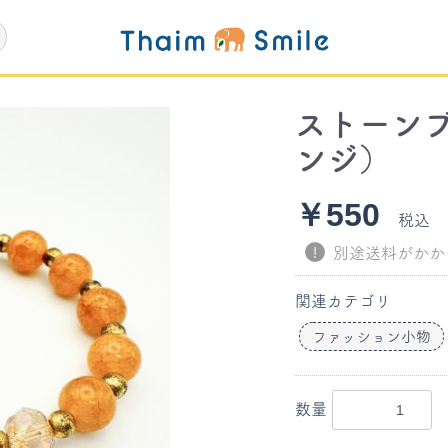
ストーン
ンジ）
￥550
税込
別途送料がかか
関連カテゴリ
ファッション小物
数量