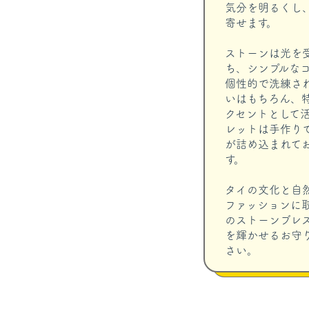
気分を明るくし
寄せます。
ストーンは光を
ち、シンプルな
個性的で洗練さ
いはもちろん、
クセントとして
レットは手作り
が詰め込まれて
す。
タイの文化と自
ファッションに
のストーンブレ
を輝かせるお守
さい。