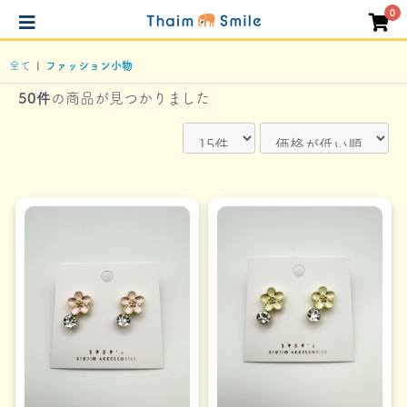
0
全て
|
ファッション小物
50件
の商品が見つかりました